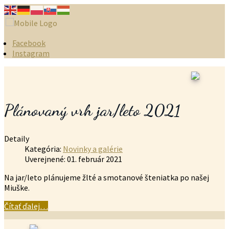
Facebook
Instagram
Plánovaný vrh jar/leto 2021
Detaily
Kategória:
Novinky a galérie
Uverejnené: 01. február 2021
Na jar/leto plánujeme žlté a smotanové šteniatka po našej
Miuške.
Čítať ďalej…