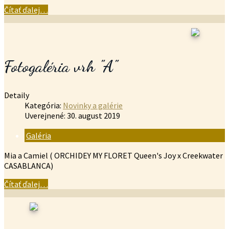
Čítať ďalej…
Fotogaléria vrh "A"
Detaily
Kategória:
Novinky a galérie
Uverejnené: 30. august 2019
Galéria
Mia a Camiel ( ORCHIDEY MY FLORET Queen's Joy x Creekwater
CASABLANCA)
Čítať ďalej…