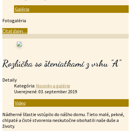
Galéria
Fotogaléria
Čítať ďalej…
Rozlúčka so šteniatkami z vrhu "A"
Detaily
Kategória:
Novinky a galérie
Uverejnené: 03. september 2019
Video
Nádherné šťastie vstúpilo do nášho domu. Tieto malé, pekné,
chlpaté a čisté stvorenia neskutočne obohatili naše duše a
životy.