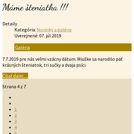
Máme šteniatka !!!
Detaily
Kategória:
Novinky a galérie
Uverejnené: 07. júl 2019
Galéria
7.7.2019 pre nás veľmi vzácny dátum. Miuške sa narodilo päť
krásných šteniatok, tri sučky a dvaja psíci.
Čítať ďalej…
Strana 4 z 7
1
2
3
4
5