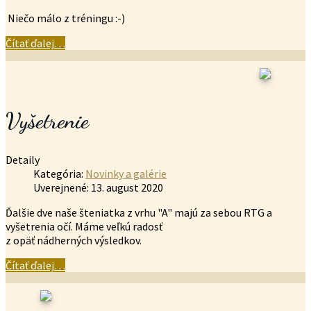
Niečo málo z tréningu :-)
Čítať ďalej…
Vyšetrenie
Detaily
Kategória:
Novinky a galérie
Uverejnené: 13. august 2020
Ďalšie dve naše šteniatka z vrhu "A" majú za sebou RTG a
vyšetrenia očí. Máme veľkú radosť
z opäť nádherných výsledkov.
Čítať ďalej…