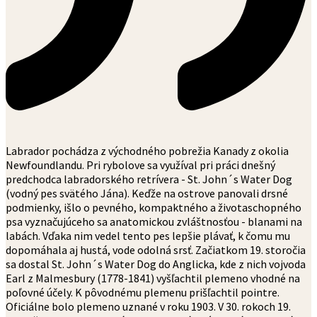
Labrador pochádza z východného pobrežia Kanady z okolia
Newfoundlandu. Pri rybolove sa využíval pri práci dnešný
predchodca labradorského retrívera - St. John´s Water Dog
(vodný pes svätého Jána). Keďže na ostrove panovali drsné
podmienky, išlo o pevného, kompaktného a životaschopného
psa vyznačujúceho sa anatomickou zvláštnosťou - blanami na
labách. Vďaka nim vedel tento pes lepšie plávať, k čomu mu
dopomáhala aj hustá, vode odolná srsť. Začiatkom 19. storočia
sa dostal St. John´s Water Dog do Anglicka, kde z nich vojvoda
Earl z Malmesbury (1778-1841) vyšľachtil plemeno vhodné na
poľovné účely. K pôvodnému plemenu prišľachtil pointre.
Oficiálne bolo plemeno uznané v roku 1903. V 30. rokoch 19.