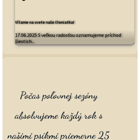
Vítame na svete naše šteniatka!
17.06.2025 S veľkou radosťou oznamujeme príchod
šiestich...
Počas poľovnej sezóny
absolvujeme každý rok s
našimi psíkmi priemerne 25