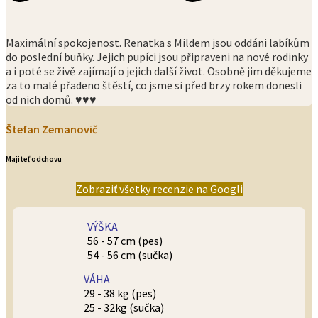
Maximální spokojenost. Renatka s Mildem jsou oddáni labíkům
do poslední buňky. Jejich pupíci jsou připraveni na nové rodinky
a i poté se živě zajímají o jejich další život. Osobně jim děkujeme
za to malé přadeno štěstí, co jsme si před brzy rokem donesli
od nich domů. ♥️♥️♥️
Štefan Zemanovič
Majiteľ odchovu
Zobraziť všetky recenzie na Googli
VÝŠKA
56 - 57 cm (pes)
54 - 56 cm (sučka)
VÁHA
29 - 38 kg (pes)
25 - 32kg (sučka)