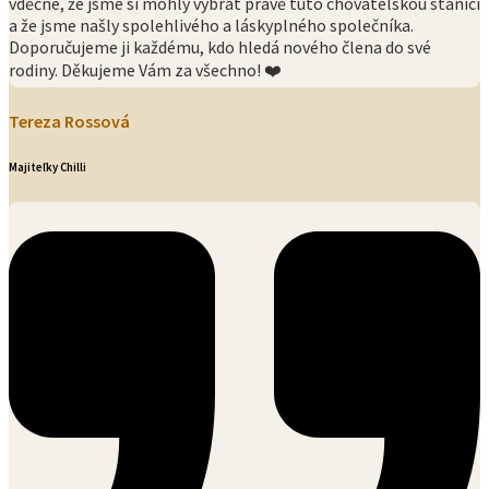
vděčné, že jsme si mohly vybrat právě tuto chovatelskou stanici
a že jsme našly spolehlivého a láskyplného společníka.
Doporučujeme ji každému, kdo hledá nového člena do své
rodiny. Děkujeme Vám za všechno! ❤️
Tereza Rossová
Majiteľky Chilli