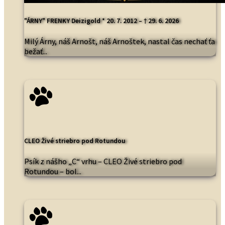
"ÁRNY" FRENKY Deizigold * 20. 7. 2012 – † 29. 6. 2026
Milý Árny, náš Arnošt, náš Arnoštek, nastal čas nechať ťa
bežať...
CLEO Živé striebro pod Rotundou
Psík z nášho „C“ vrhu – CLEO Živé striebro pod
Rotundou – bol...