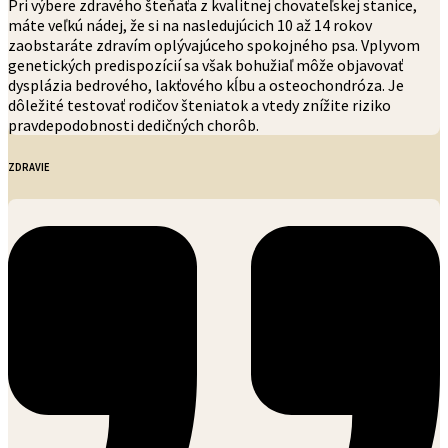
Pri výbere zdravého šteňaťa z kvalitnej chovateľskej stanice,
máte veľkú nádej, že si na nasledujúcich 10 až 14 rokov
zaobstaráte zdravím oplývajúceho spokojného psa. Vplyvom
genetických predispozícií sa však bohužiaľ môže objavovať
dysplázia bedrového, lakťového kĺbu a osteochondróza. Je
dôležité testovať rodičov šteniatok a vtedy znížite riziko
pravdepodobnosti dedičných chorôb.
ZDRAVIE