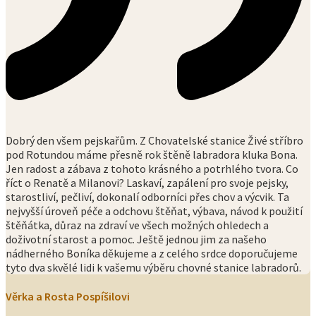
Dobrý den všem pejskařům. Z Chovatelské stanice Živé stříbro
pod Rotundou máme přesně rok štěně labradora kluka Bona.
Jen radost a zábava z tohoto krásného a potrhlého tvora. Co
říct o Renatě a Milanovi? Laskaví, zapálení pro svoje pejsky,
starostliví, pečliví, dokonalí odborníci přes chov a výcvik. Ta
nejvyšší úroveň péče a odchovu štěňat, výbava, návod k použití
štěňátka, důraz na zdraví ve všech možných ohledech a
doživotní starost a pomoc. Ještě jednou jim za našeho
nádherného Boníka děkujeme a z celého srdce doporučujeme
tyto dva skvělé lidi k vašemu výběru chovné stanice labradorů.
Věrka a Rosta Pospíšilovi