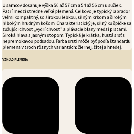
U samcov dosahuje výška 56 až 57 cm a 54 až 56 cm u sučiek.
Patrí medzi stredne veľké plemená. Celkovo je typický labrador
veľmi kompaktný, so širokou lebkou, silným krkom a širokým
hlbokým hrudným košom. Charakteristický je, silný ku špičke sa
zužujúci chvost „vydrí chvost" a plávacie blany medzi prstami.
Široká hlava s jasným stopom. Typická je krátka, hustá srsť s
nepremokavou podsadou. Farba srsti môže byť podľa štandardu
plemena v troch rôznych variantách: čiernej, žltej a hnedej.
VZHĽAD PLEMENA