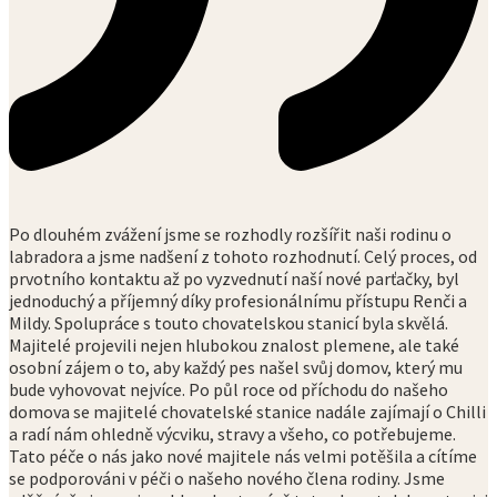
Po dlouhém zvážení jsme se rozhodly rozšířit naši rodinu o
labradora a jsme nadšení z tohoto rozhodnutí. Celý proces, od
prvotního kontaktu až po vyzvednutí naší nové parťačky, byl
jednoduchý a příjemný díky profesionálnímu přístupu Renči a
Mildy. Spolupráce s touto chovatelskou stanicí byla skvělá.
Majitelé projevili nejen hlubokou znalost plemene, ale také
osobní zájem o to, aby každý pes našel svůj domov, který mu
bude vyhovovat nejvíce. Po půl roce od příchodu do našeho
domova se majitelé chovatelské stanice nadále zajímají o Chilli
a radí nám ohledně výcviku, stravy a všeho, co potřebujeme.
Tato péče o nás jako nové majitele nás velmi potěšila a cítíme
se podporováni v péči o našeho nového člena rodiny. Jsme