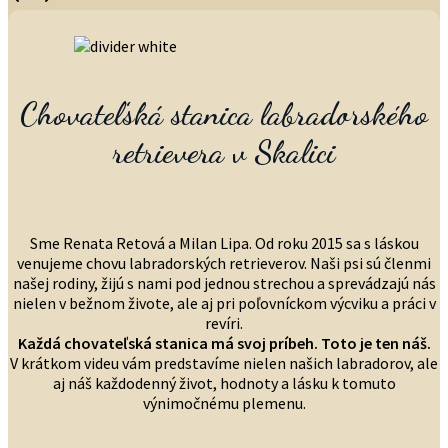
Chovateľská stanica labradorského
retrievera v Skalici
Sme Renata Retová a Milan Lipa. Od roku 2015 sa s láskou
venujeme chovu labradorských retrieverov. Naši psi sú členmi
našej rodiny, žijú s nami pod jednou strechou a sprevádzajú nás
nielen v bežnom živote, ale aj pri poľovníckom výcviku a práci v
revíri.
Každá chovateľská stanica má svoj príbeh. Toto je ten náš.
V krátkom videu vám predstavíme nielen našich labradorov, ale
aj náš každodenný život, hodnoty a lásku k tomuto
výnimočnému plemenu.