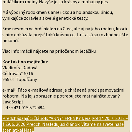
miláčikom rodiny. Navyše je to krásny a mohutný pes.
Má výborný rodokmeň s americkou a holandskou líniou,
vynikajúce zdravie a skvelé genetické testy.
Sme nesmierne hrdí nielen na Clea, ale aj na jeho rodinu, ktorá
s ním dokázala prejsť takú krásnu cestu – a tá sa rozhodne ešte
nekončí.
Viac informácií nájdete na priloženom letáčiku.
Kontakt na majiteľku:
Vladimíra Daňová
Cédrova 715/16
955 01 Topoľčany
e-mail:
Táto e-mailová adresa je chránená pred spamovacími
robotmi. Na jej zobrazenie potrebujete mať nainštalovaný
JavaScript.
tel.: +421 915 572 484
Predchádzajúci článok: "ÁRNY" FRENKY Deizigold * 20. 7. 2012 –
† 29. 6. 2026
Predch.
Nasledujúci článok: Vítame na svete naše
šteniatka!
Nasl.