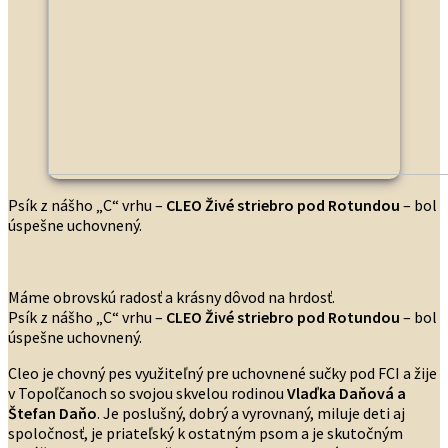
Psík z nášho „C“ vrhu –
CLEO Živé striebro pod Rotundou
– bol
úspešne uchovnený.
Máme obrovskú radosť a krásny dôvod na hrdosť.
Psík z nášho „C“ vrhu –
CLEO Živé striebro pod Rotundou
– bol
úspešne uchovnený.
Cleo je chovný pes využiteľný pre uchovnené sučky pod FCI a žije
v Topoľčanoch so svojou skvelou rodinou
Vlaďka Daňová a
Štefan Daňo
. Je poslušný, dobrý a vyrovnaný, miluje deti aj
spoločnosť, je priateľský k ostatným psom a je skutočným