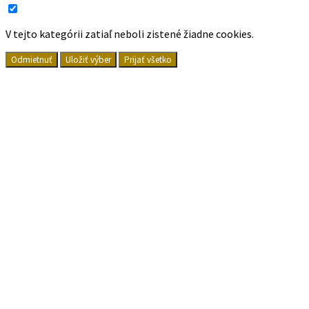
V tejto kategórii zatiaľ neboli zistené žiadne cookies.
Odmietnuť
Uložiť výber
Prijať všetko