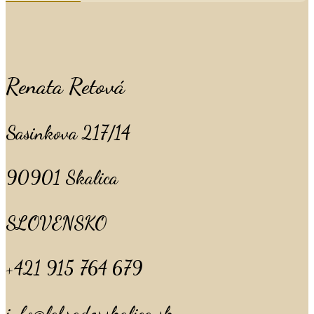
Renata Retová
Sasinkova 217/14
90901 Skalica
SLOVENSKO
+421 915 764 679
info@labradorskalica.sk