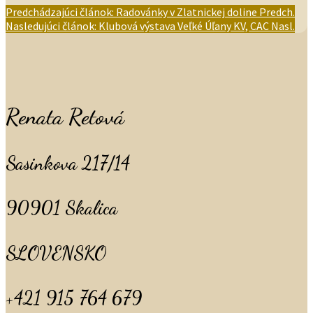
Predchádzajúci článok: Radovánky v Zlatnickej doline
Predch.
Nasledujúci článok: Klubová výstava Veľké Úľany KV, CAC
Nasl.
Renata Retová
Sasinkova 217/14
90901 Skalica
SLOVENSKO
+421 915 764 679