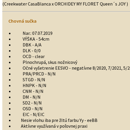
(Creekwater CasaBlanca x ORCHIDEY MY FLORET Queen´s JOY )
Chovná sučka
Nar.: 07.07.2019
VÝŠKA - 54cm
DBK - A/A
DLK - 0/0
OCD - clear
Plnochrupá, skus nožnicový
Očné vyšetrenie EESVO - negatívne 8/2020, 7/2021, 5/
PRA/PRCD - N/N
STGD - N/N
HNPK - N/N
CNM - N/N
DM - N/N
SD2 - N/N
OSD - N/N
EIC - N/EIC
Nesie vlohu iba pre žltú farbu Yy - eeBB
Aktívne využívaná v poľovnej praxi