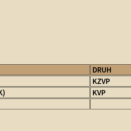
DRUH
KZVP
K)
KVP