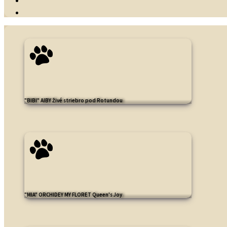
"BIBI" AIBY Živé striebro pod Rotundou
"MIA" ORCHIDEY MY FLORET Queen's Joy