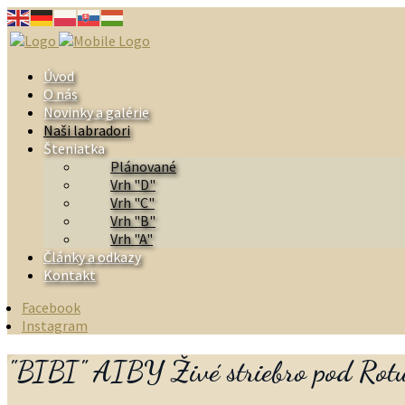
Úvod
O nás
Novinky a galérie
Naši labradori
Šteniatka
Plánované
Vrh "D"
Vrh "C"
Vrh "B"
Vrh "A"
Články a odkazy
Kontakt
Facebook
Instagram
"BIBI" AIBY Živé striebro pod Rot