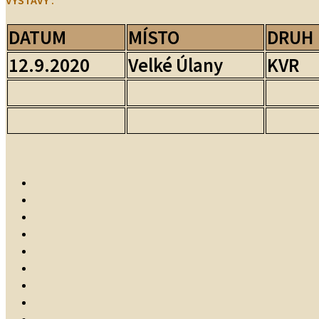
VÝSTAVY :
DATUM
MÍSTO
DRUH
12.9.2020
Velké Úlany
KVR