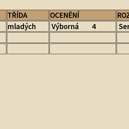
TŘÍDA
OCENĚNÍ
RO
mladých
Výborná 4
Ser